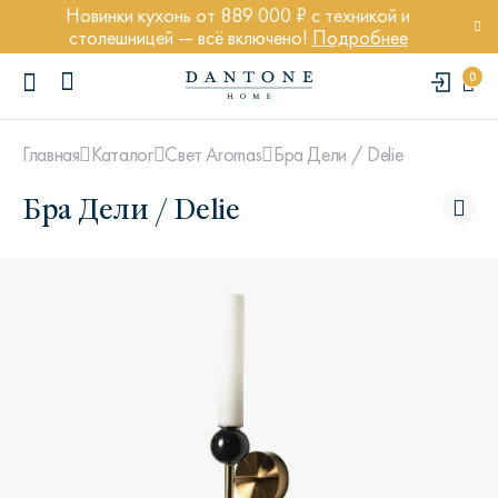
Новинки кухонь от 889 000 ₽ с техникой и
столешницей — всё включено!
Подробнее
0
Бра Дели / Delie
Главная
Каталог
Свет Aromas
Бра Дели / Delie
ПОПУЛЯРНЫЕ ЗАПРОСЫ
Диван Марсель
Кресло Энди
Кровать Ньюбери
Стул Престон
Textures