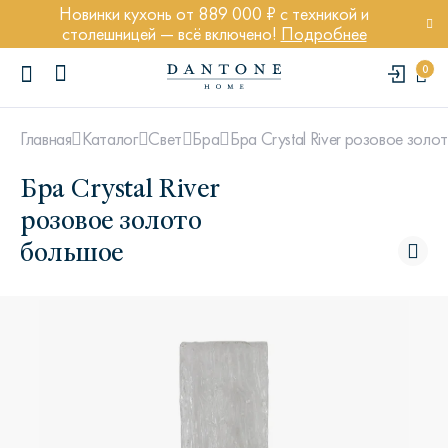
Новинки кухонь от 889 000 ₽ с техникой и
столешницей — всё включено!
Подробнее
0
Бра Crystal River розовое зол
Главная
Каталог
Свет
Бра
Бра Crystal River
розовое золото
большое
ПОПУЛЯРНЫЕ ЗАПРОСЫ
Диван Марсель
Кресло Энди
Кровать Ньюбери
Стул Престон
Textures