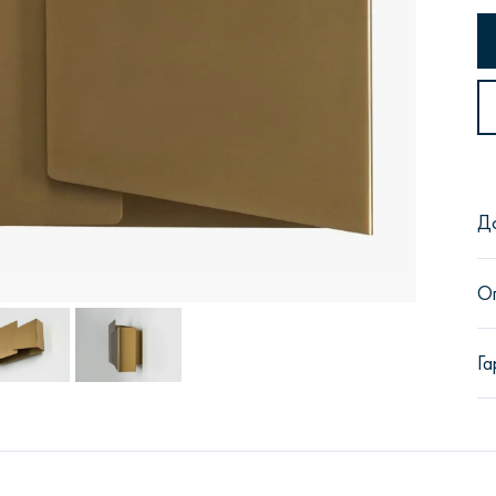
Сити
Джей
Б
Д
О
Тауэр
Брутал
Б
Га