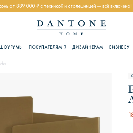
хонь от 889 000 ₽ с техникой и столешницей — всё включено!
ШОУРУМЫ
ПОКУПАТЕЛЯМ
ДИЗАЙНЕРАМ
БИЗНЕСУ
cle
Коллекции
A
1
Глазго
Хэмптон
Ч