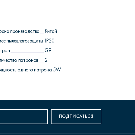
рана производства
Китай
асс пылевлагозащиты
IP20
трон
G9
личество патронов
2
щность одного патрона
5W
ПОДПИСАТЬСЯ