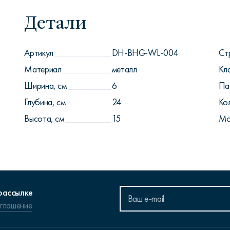
Детали
Артикул
DH-BHG-WL-004
Ст
Материал
металл
Кл
Ширина, см
6
Па
Глубина, см
24
Ко
Высота, см
15
Мо
рассылке
оглашение