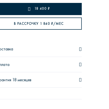
18 400
₽
В РАССРОЧКУ
1 840
₽/МЕС
рутал22
Аптаун
оставка
плата
эйсик
№1
рантия 18 месяцев