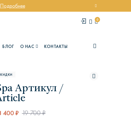
Подробнее
0
БЛОГ
О НАС
КОНТАКТЫ
СКИДКИ
Бра Артикул /
rticle
8 400 ₽
19 700 ₽
елси
Юми