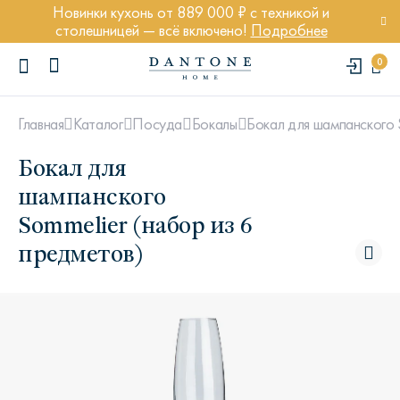
Новинки кухонь от 889 000 ₽ с техникой и
столешницей — всё включено!
Подробнее
0
Бокал для шампанского 
Главная
Каталог
Посуда
Бокалы
Бокал для
шампанского
Sommelier (набор из 6
ПОПУЛЯРНЫЕ ЗАПРОСЫ
предметов)
Диван Марсель
Кресло Энди
Кровать Ньюбери
Стул Престон
Textures