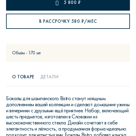
5 800
₽
В РАССРОЧКУ
580
₽/МЕС
Объём - 170 мл
О ТОВАРЕ
ДЕТАЛИ
Бокалы для шампанского Bistro станут изящным
дополнением вашей коллекции и сделают домашние ужины
и вечеринки с друзьями ещё приятнее. Набор, включающий
шесть предметов, изготовлен в Словакии из
высококачественного стекла. Дизайн сочетает в себе
элегантность и лёгкость, а продуманная форма идеально
подходит для игристых вин. Бокалы Bistro добавят изыска