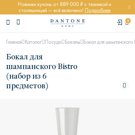
Новинки кухонь от 889 000 ₽ с техникой и
столешницей — всё включено!
Подробнее
0
Бокал для шампанского B
Главная
Каталог
Посуда
Бокалы
Бокал для
шампанского Bistro
(набор из 6
ПОПУЛЯРНЫЕ ЗАПРОСЫ
предметов)
Диван Марсель
Кресло Энди
Кровать Ньюбери
Стул Престон
Textures