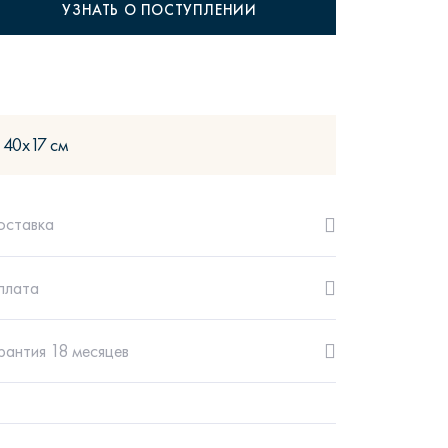
УЗНАТЬ О ПОСТУПЛЕНИИ
рутал22
Аптаун
40х17 см
оставка
плата
эйсик
№1
рантия 18 месяцев