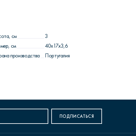
сота, см
3
змер, см
40х17х3,6
рана производства
Португалия
ПОДПИСАТЬСЯ