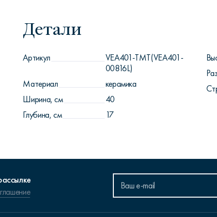
Детали
Артикул
VEA401-TMT(VEA401-
Вы
00816L)
Ра
Материал
керамика
Ст
Ширина, см
40
Глубина, см
17
рассылке
оглашение