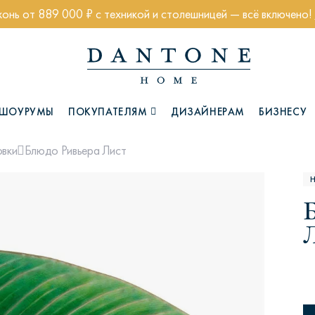
хонь от 889 000 ₽ с техникой и столешницей — всё включено!
ШОУРУМЫ
ПОКУПАТЕЛЯМ
ДИЗАЙНЕРАМ
БИЗНЕСУ
Блюдо Ривьера Лист
овки
Коллекции
Н
Глазго
Хэмптон
Ч