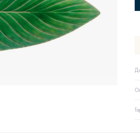
Сити
Джей
Б
Д
О
Тауэр
Брутал
Б
Га