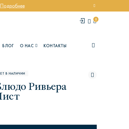
Подробнее
0
БЛОГ
О НАС
КОНТАКТЫ
ЕТ В НАЛИЧИИ
Блюдо Ривьера
Лист
елси
Юми