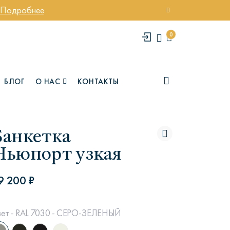
Подробнее
0
БЛОГ
О НАС
КОНТАКТЫ
Банкетка
Ньюпорт узкая
9 200 ₽
елси
Юми
ет - RAL 7030 - СЕРО-ЗЕЛЕНЫЙ