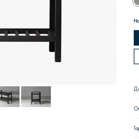
На
Сити
Джей
Б
Д
Тауэр
Брутал
Б
О
Га