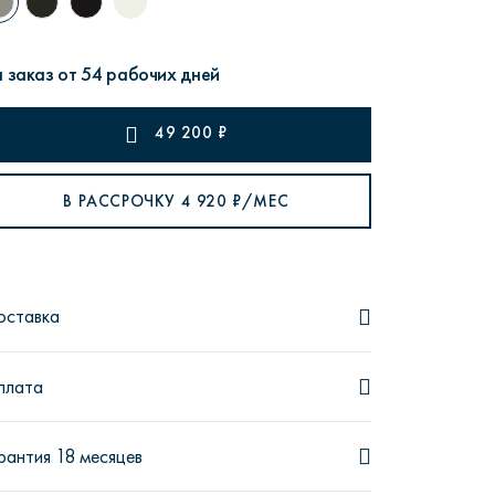
 заказ от 54 рабочих дней
49 200
₽
рутал22
Аптаун
В РАССРОЧКУ
4 920
₽/МЕС
оставка
эйсик
№1
плата
рантия 18 месяцев