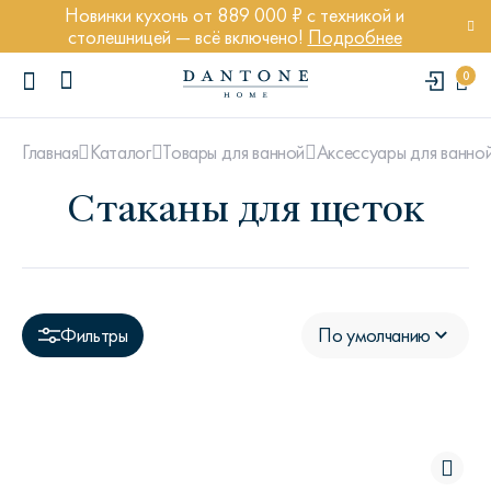
Новинки кухонь от 889 000 ₽ с техникой и
столешницей — всё включено!
Подробнее
0
Главная
Каталог
Товары для ванной
Аксессуары для ванно
Стаканы для щеток
ПОПУЛЯРНЫЕ ЗАПРОСЫ
Диван Марсель
Фильтры
По умолчанию
Кресло Энди
Кровать Ньюбери
Стул Престон
Textures