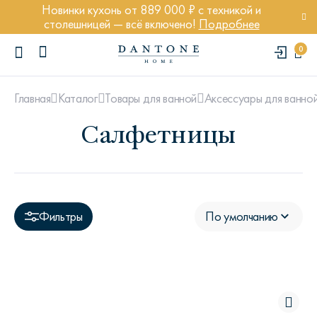
Новинки кухонь от 889 000 ₽ с техникой и
столешницей — всё включено!
Подробнее
0
Главная
Каталог
Товары для ванной
Аксессуары для ванно
Салфетницы
ПОПУЛЯРНЫЕ ЗАПРОСЫ
Диван Марсель
Фильтры
По умолчанию
Кресло Энди
Кровать Ньюбери
Стул Престон
Textures