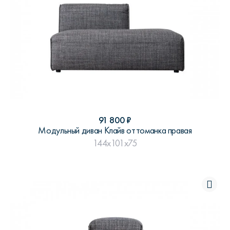
91 800
₽
Модульный диван Клайв оттоманка правая
144x101x75