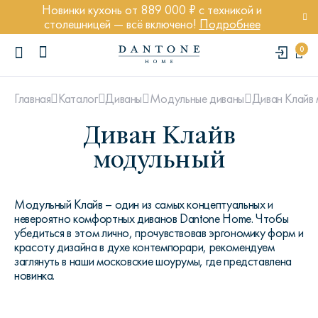
Новинки кухонь от 889 000 ₽ с техникой и
столешницей — всё включено!
Подробнее
0
Диван Клайв
Главная
Каталог
Диваны
Модульные диваны
Диван Клайв
модульный
ПОПУЛЯРНЫЕ ЗАПРОСЫ
Модульный Клайв – один из самых концептуальных и
Диван Марсель
невероятно комфортных диванов Dantone Home. Чтобы
Кресло Энди
убедиться в этом лично, прочувствовав эргономику форм и
красоту дизайна в духе контемпорари, рекомендуем
Кровать Ньюбери
заглянуть в наши московские шоурумы, где представлена
Стул Престон
новинка.
Textures