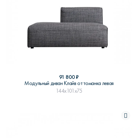
91 800
₽
Модульный диван Клайв оттоманка левая
144x101x75