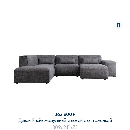
362 800
₽
Диван Клайв модульный угловой с оттоманкой
309x241x75