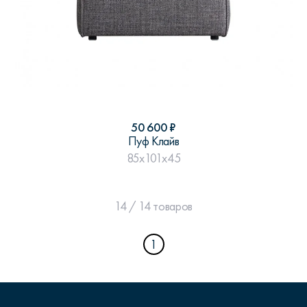
50 600
₽
Пуф Клайв
85x101x45
14 / 14 товаров
1