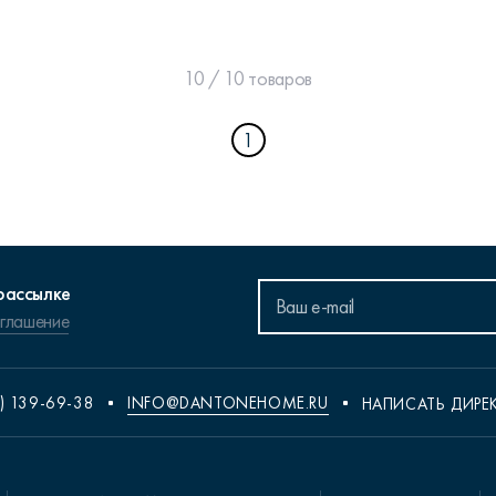
10 / 10 товаров
1
рассылке
оглашение
) 139-69-38
INFO@DANTONEHOME.RU
НАПИСАТЬ ДИРЕ