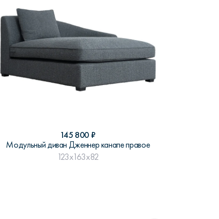
145 800
₽
Модульный диван Дженнер канапе правое
123x163x82