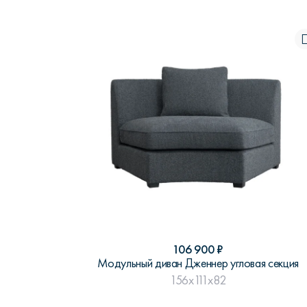
106 900
₽
Модульный диван Дженнер угловая секция
156x111x82