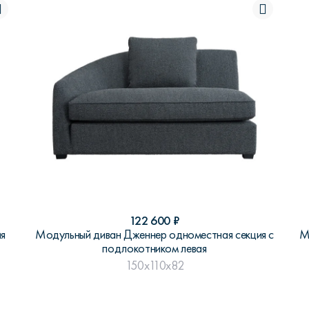
122 600
₽
ия
Модульный диван Дженнер одноместная секция с
М
подлокотником левая
150x110x82