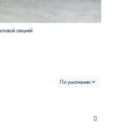
гловой секцией
По умолчанию