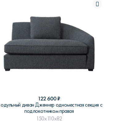
122 600
₽
одульный диван Дженнер одноместная секция с
подлокотником правая
150x110x82