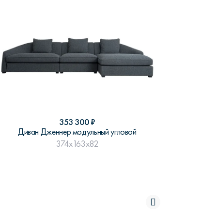
353 300
₽
Диван Дженнер модульный угловой
374x163x82