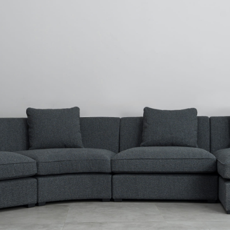
Сити
Джей
Б
Тауэр
Брутал
Б