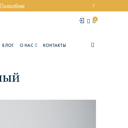
Подробнее
0
БЛОГ
О НАС
КОНТАКТЫ
ный
елси
Юми