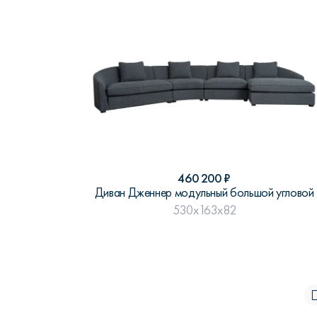
460 200
₽
Диван Дженнер модульный большой угловой
530x163x82