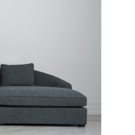
рутал22
Аптаун
эйсик
№1