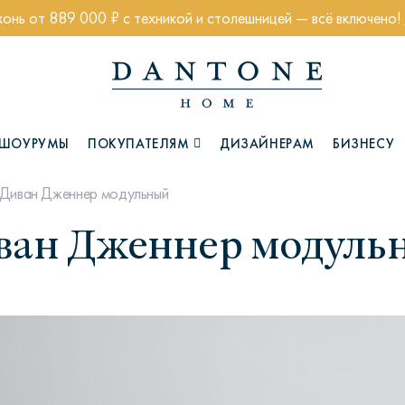
хонь от 889 000 ₽ с техникой и столешницей — всё включено!
ШОУРУМЫ
ПОКУПАТЕЛЯМ
ДИЗАЙНЕРАМ
БИЗНЕСУ
Диван Дженнер модульный
ван Дженнер модуль
Коллекции
Глазго
Хэмптон
Ч