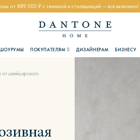
хонь от 889 000 ₽ с техникой и столешницей — всё включено!
ШОУРУМЫ
ПОКУПАТЕЛЯМ
ДИЗАЙНЕРАМ
БИЗНЕСУ
в от швейцарского
Коллекции
люзивная
Глазго
Хэмптон
Ч