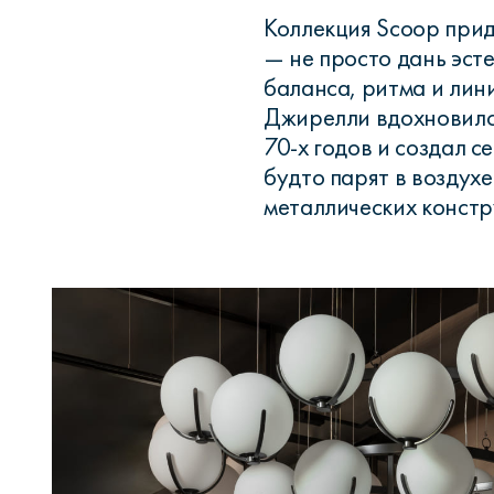
Коллекция Scoop прид
— не просто дань эст
баланса, ритма и ли
Джирелли вдохновилс
70-х годов и создал 
будто парят в воздух
металлических констр