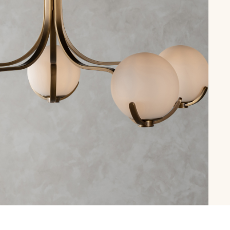
рутал22
Аптаун
эйсик
№1