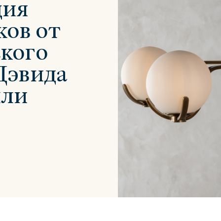
ция
ков от
кого
Дэвида
Сити
Джей
Б
ли
Тауэр
Брутал
Б