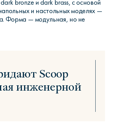
ark bronze и dark brass, с основой
в напольных и настольных моделях —
а. Форма — модульная, но не
ридают Scoop
ушая инженерной