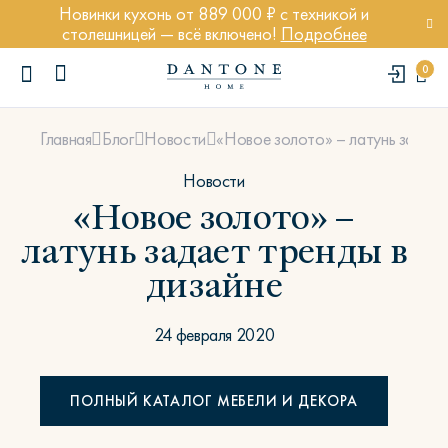
Новинки кухонь от 889 000 ₽ с техникой и
столешницей — всё включено!
Подробнее
0
«Новое золото» – латунь задает
Главная
Блог
Новости
Новости
«Новое золото» –
латунь задает тренды в
ПОПУЛЯРНЫЕ ЗАПРОСЫ
дизайне
Диван Марсель
Кресло Энди
24 февраля 2020
Кровать Ньюбери
Стул Престон
ПОЛНЫЙ КАТАЛОГ МЕБЕЛИ И ДЕКОРА
Textures