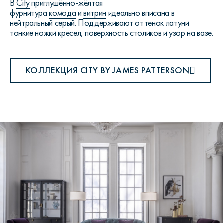
В
City
приглушённо-жёлтая
фурнитура
комода
и
витрин
идеально вписана в
нейтральный серый. Поддерживают оттенок латуни
тонкие ножки кресел, поверхность столиков и узор на вазе.
КОЛЛЕКЦИЯ CITY BY JAMES PATTERSON