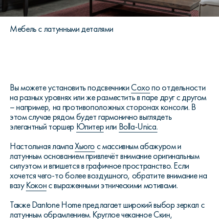
Мебель с латунными деталями
Вы можете установить подсвечники
Сохо
по отдельности
на разных уровнях или же разместить в паре друг с другом
– например, на противоположных сторонах консоли. В
этом случае рядом будет гармонично выглядеть
элегантный торшер
Юпитер
или
Bolla-Unica.
Настольная лампа
Хьюго
с массивным абажуром и
латунным основанием привлечёт внимание оригинальным
силуэтом и впишется в графичное пространство. Если
хочется чего-то более воздушного, обратите внимание на
вазу
Кокон
с выраженными этническими мотивами.
Также Dantone Home предлагает широкий выбор зеркал с
латунным обрамлением. Круглое чеканное
Скин
,