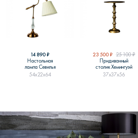
14 890
₽
23 500
₽
25 100
₽
Настольная
Придиванный
лампа Севилья
столик Хемингуэй
54x22x64
37x37x56