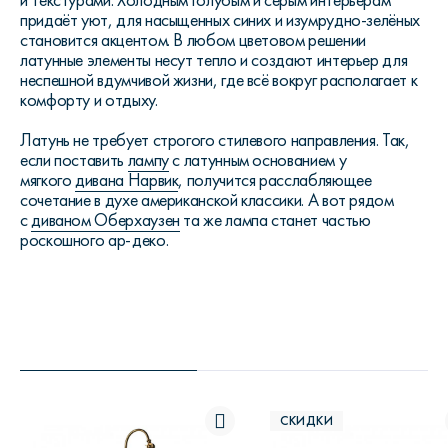
и текстурами. Холодным голубым и серым интерьерам
придаёт уют, для насыщенных синих и изумрудно-зелёных
становится акцентом. В любом цветовом решении
латунные элементы несут тепло и создают интерьер для
неспешной вдумчивой жизни, где всё вокруг располагает к
комфорту и отдыху.
Латунь не требует строгого стилевого направления. Так,
если поставить
лампу
с латунным основанием у
мягкого
дивана Нарвик
, получится расслабляющее
сочетание в духе американской классики. А вот рядом
с
диваном Оберхаузен
та же лампа станет частью
роскошного ар-деко.
СКИДКИ