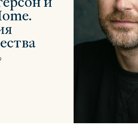
ерсон и
Home.
ия
ества
Сити
Джей
Б
9
Тауэр
Брутал
Б