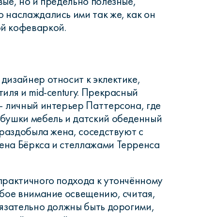
вые, но и предельно полезные,
 наслаждались ими так же, как он
й кофеваркой.
дизайнер относит к эклектике,
иля и mid-century. Прекрасный
– личный интерьер Паттерсона, где
бушки мебель и датский обеденный
 раздобыла жена, соседствуют с
ена Бёркса и стеллажами Терренса
практичного подхода к утончённому
обое внимание освещению, считая,
бязательно должны быть дорогими,