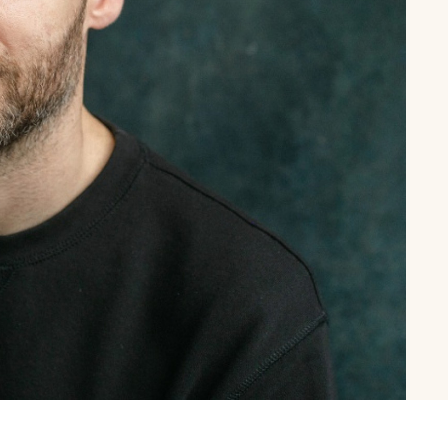
рутал22
Аптаун
эйсик
№1