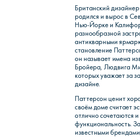
Британский дизайнер
родился и вырос в Се
Нью-Йорке и Калифор
разнообразной застр
антикварными ярмарка
становление Паттерс
он называет имена из
Бройера, Людвига Ми
которых уважает за з
дизайне.
Паттерсон ценит хор
своём доме считает эс
отлично сочетаются и 
функциональность. За
известными брендами,