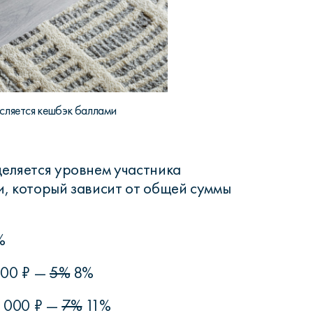
исляется кешбэк баллами
еляется уровнем участника
, который зависит от общей суммы
%
000 ₽ —
5%
8%
0 000 ₽ —
7%
11%