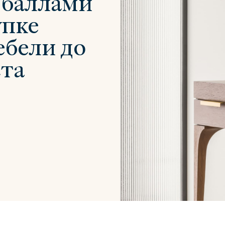
 баллами
упке
ебели до
ста
Сити
Джей
Б
Тауэр
Брутал
Б