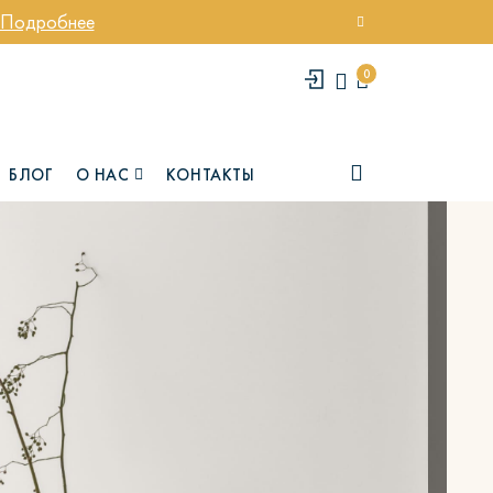
Подробнее
0
БЛОГ
О НАС
КОНТАКТЫ
елси
Юми