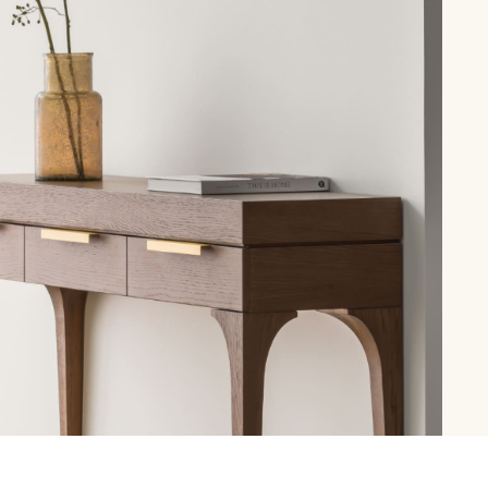
рутал22
Аптаун
эйсик
№1