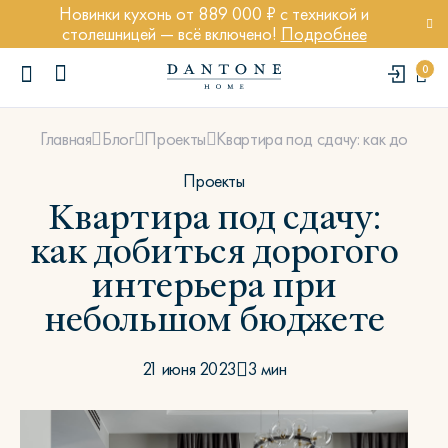
Новинки кухонь от 889 000 ₽ с техникой и
столешницей — всё включено!
Подробнее
0
Квартира под сдачу: как добить
Главная
Блог
Проекты
Проекты
Квартира под сдачу:
как добиться дорогого
ПОПУЛЯРНЫЕ ЗАПРОСЫ
интерьера при
Диван Марсель
небольшом бюджете
Кресло Энди
Кровать Ньюбери
21 июня 2023
3 мин
Стул Престон
Textures