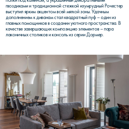
полки под камином, а украшенный декоративными
гвоздиками и традиционной стежкой изумрудный Рочестер
выступил ярким акцентом всей мягкой зоны. Удачным
дополнением к диванам стал квадратный пуф – один из
главных помощников в создании уютного пространства. В
качестве завершающих композицию элементов – пара
лаконичных столиков и консоль из серии Дормер.