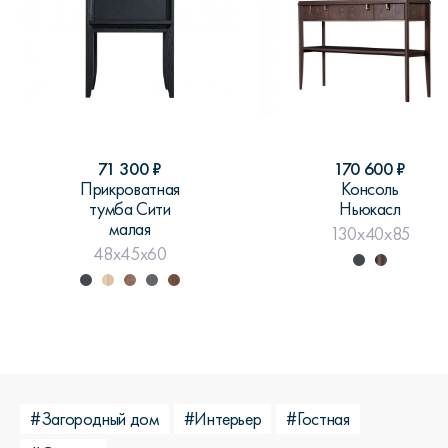
71 300
₽
170 600
₽
Прикроватная
Консоль
тумба Сити
Ньюкасл
малая
130x40x85
48x45x60
#Загородный дом
#Интерьер
#Гостная