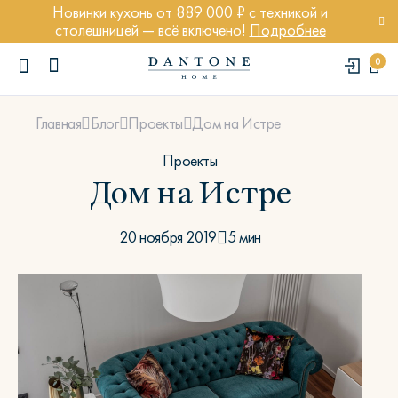
Новинки кухонь от 889 000 ₽ с техникой и
столешницей — всё включено!
Подробнее
0
Дом на Истре
Главная
Блог
Проекты
Проекты
Дом на Истре
ПОПУЛЯРНЫЕ ЗАПРОСЫ
20 ноября 2019
5 мин
Диван Марсель
Кресло Энди
Кровать Ньюбери
Стул Престон
Textures