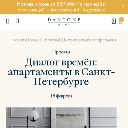
Новинки кухонь от 889 000 ₽ с техникой и
столешницей — всё включено!
Подробнее
0
Диалог времён: апартаменты в С
Главная
Блог
Проекты
Проекты
Диалог времён:
апартаменты в Санкт-
ПОПУЛЯРНЫЕ ЗАПРОСЫ
Петербурге
Диван Марсель
Кресло Энди
18 февраля
Кровать Ньюбери
Стул Престон
Textures