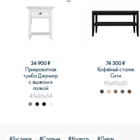
34 900
₽
74 300
₽
Прикроватная
Кофейный столик
тумба Джуниор
Сити
с ящиком и
90x90x50
полкой
45x36x54
#Гостиная
#Спальня
#Кровать
#Диван