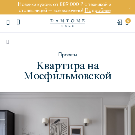
Новинки кухонь от 889 000 ₽ с техникой и
столешницей — всё включено!
Подробнее
0
Проекты
Квартира на
Мосфильмовской
ПОПУЛЯРНЫЕ ЗАПРОСЫ
Диван Марсель
Кресло Энди
Кровать Ньюбери
Стул Престон
Textures