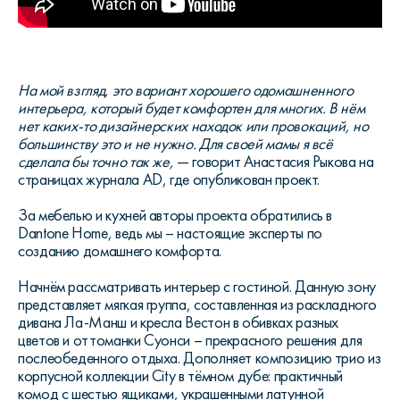
На мой взгляд, это вариант хорошего одомашненного
интерьера, который будет комфортен для многих. В нём
нет каких-то дизайнерских находок или провокаций, но
большинству это и не нужно. Для своей мамы я всё
сделала бы точно так же,
— говорит Анастасия Рыкова на
страницах журнала AD, где опубликован проект.
За мебелью и кухней авторы проекта обратились в
Dantone Home, ведь мы – настоящие эксперты по
созданию домашнего комфорта.
Начнём рассматривать интерьер с гостиной. Данную зону
представляет мягкая группа, составленная из раскладного
дивана Ла-Манш и кресла Вестон в обивках разных
цветов и оттоманки Суонси – прекрасного решения для
послеобеденного отдыха. Дополняет композицию трио из
корпусной коллекции City в тёмном дубе: практичный
комод с шестью ящиками, украшенными латунной