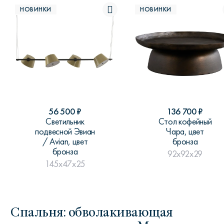
НОВИНКИ
НОВИНКИ
56 500
₽
136 700
₽
Светильник
Стол кофейный
подвесной Эвиан
Чара, цвет
/ Avian, цвет
бронза
бронза
92x92x29
145x47x25
Спальня: обволакивающая