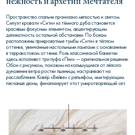
нежность и архетип Мечтателя
Пространство спальни пронизано мягкостью и светом.
Силуэт кровати «Сити» из тёмного дуба становится
красивым фокусным элементом, акцентирующим
деликатность остальной обстановки. По бокам
расположены прикроватные тумбы «Сити» в тёплом
оттенке, увенчанные настольными лампами с основаниями
в терракотовом оттенке. Роль классической банкетки
здесь исполняют три пуфа «Пин» — оригинальное решение.
Обои с рисунком, похожим на колышущиеся от лёгкого
дуновения ветра ростки пшеницы, настраивают на
расслабление. Ковёр «Вейве» с рельефом, имитирующим
песчаные дюны, финализирует этот умиротворяющий сет.