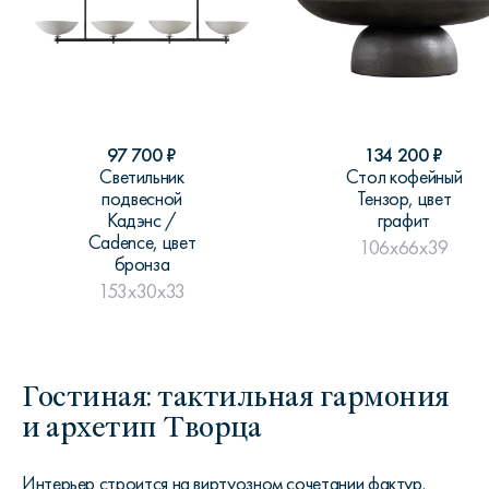
97 700
₽
134 200
₽
Светильник
Стол кофейный
подвесной
Тензор, цвет
Кадэнс /
графит
Cadence, цвет
106x66x39
бронза
153x30x33
Гостиная: тактильная гармония
и архетип Творца
Интерьер строится на виртуозном сочетании фактур.