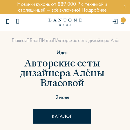
Новинки кухонь от 889 000 ₽ с техникой и
столешницей — всё включено!
Подробнее
0
Авторские сеты дизайнера Алёны Вл
Главная
Блог
Идеи
Идеи
Авторские сеты
дизайнера Алёны
ПОПУЛЯРНЫЕ ЗАПРОСЫ
Власовой
Диван Марсель
Кресло Энди
2 июля
Кровать Ньюбери
Стул Престон
КАТАЛОГ
Textures