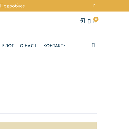
Подробнее
0
БЛОГ
О НАС
КОНТАКТЫ
елси
Юми