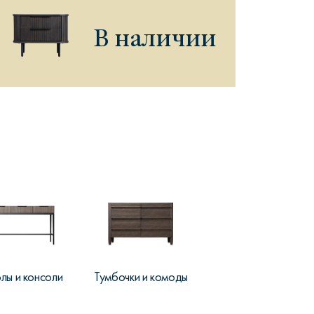
В наличии
рутал22
Аптаун
эйсик
№1
лы и консоли
Тумбочки и комоды