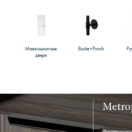
Межкомнатные
Buster+Punch
Ру
двери
Metrop
Инновационная