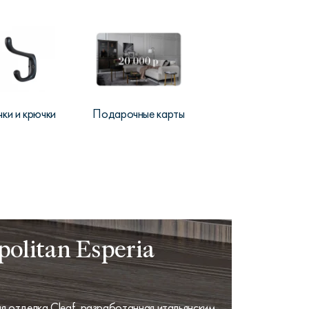
чки и крючки
Подарочные карты
olitan Esperia
 отделка Cleaf, разработанная итальянским