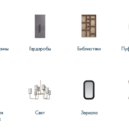
рины
Гардеробы
Библиотеки
Пуф
ля
Свет
Зеркала
х