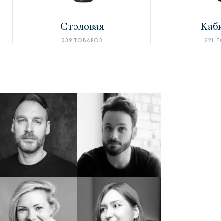
Столовая
Каб
339 ТОВАРОВ
221 