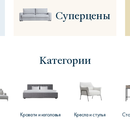
Суперцены
Сити
Джей
Б
Категории
Тауэр
Брутал
Б
Кровати и изголовья
Кресла и стулья
Сто