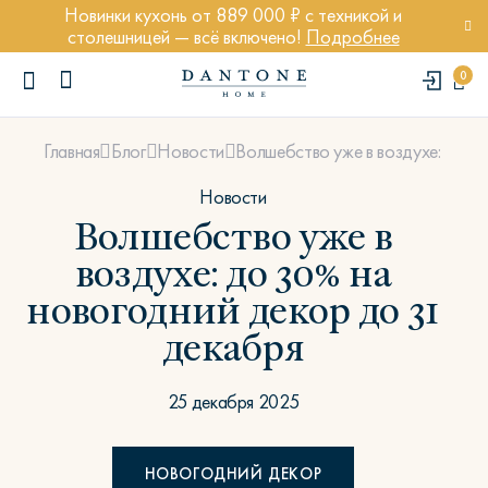
Новинки кухонь от 889 000 ₽ с техникой и
столешницей — всё включено!
Подробнее
0
Волшебство уже в воздухе: до 3
Главная
Блог
Новости
Новости
Волшебство уже в
воздухе: до 30% на
ПОПУЛЯРНЫЕ ЗАПРОСЫ
новогодний декор до 31
Диван Марсель
декабря
Кресло Энди
Кровать Ньюбери
25 декабря 2025
Стул Престон
Textures
НОВОГОДНИЙ ДЕКОР