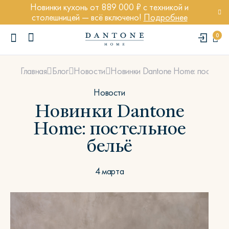
Новинки кухонь от 889 000 ₽ с техникой и
столешницей — всё включено!
Подробнее
0
Новинки Dantone Home: постельн
Главная
Блог
Новости
Новости
Новинки Dantone
Home: постельное
ПОПУЛЯРНЫЕ ЗАПРОСЫ
бельё
Диван Марсель
Кресло Энди
4 марта
Кровать Ньюбери
Стул Престон
Textures