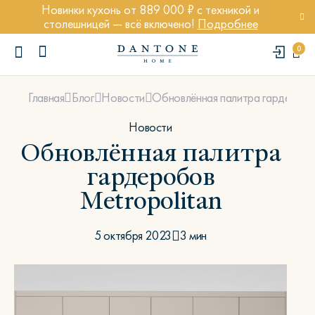
Новинки кухонь от 889 000 ₽ с техникой и
столешницей — всё включено!
Подробнее
0
Обновлённая палитра гардеробов
Главная
Блог
Новости
Новости
Обновлённая палитра
гардеробов
ПОПУЛЯРНЫЕ ЗАПРОСЫ
Metropolitan
Диван Марсель
Кресло Энди
5 октября 2023
3 мин
Кровать Ньюбери
Стул Престон
Textures