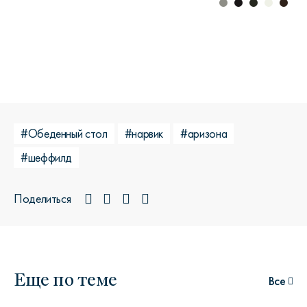
#Обеденный стол
#нарвик
#аризона
#шеффилд
Поделиться
Еще по теме
Все