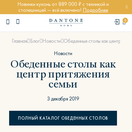
Новинки кухонь от 889 000 ₽ с техникой и
столешницей — всё включено!
Подробнее
0
Обеденные столы как центр прит
Главная
Блог
Новости
Новости
Обеденные столы как
центр притяжения
ПОПУЛЯРНЫЕ ЗАПРОСЫ
семьи
Диван Марсель
Кресло Энди
3 декабря 2019
Кровать Ньюбери
Стул Престон
ПОЛНЫЙ КАТАЛОГ ОБЕДЕННЫХ СТОЛОВ
Textures