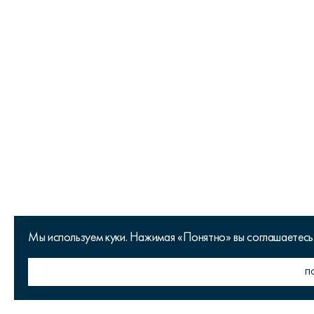
Мы используем куки. Нажимая «Понятно» вы соглашаетесь
Ваш город Москва?
П
Д