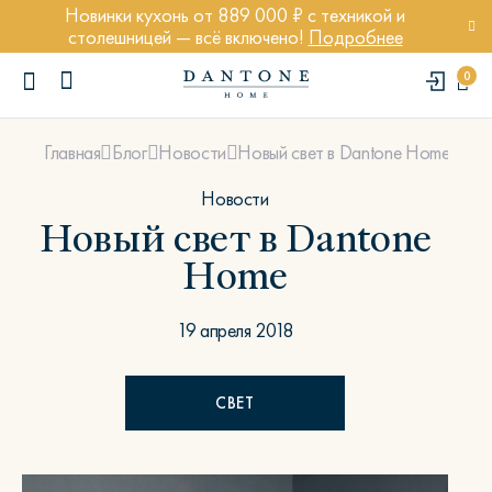
Новинки кухонь от 889 000 ₽ с техникой и
столешницей — всё включено!
Подробнее
0
Новый свет в Dantone Home
Главная
Блог
Новости
Новости
Новый свет в Dantone
Home
ПОПУЛЯРНЫЕ ЗАПРОСЫ
Диван Марсель
19 апреля 2018
Кресло Энди
Кровать Ньюбери
СВЕТ
Стул Престон
Textures