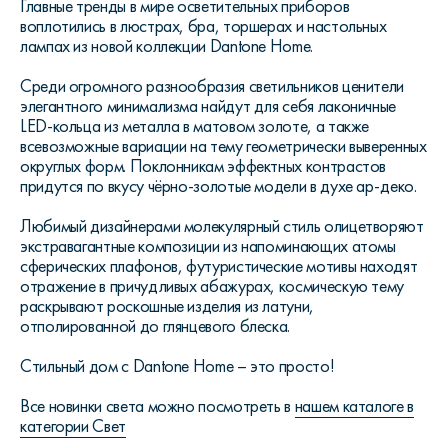
Главные тренды в мире осветительных приборов
воплотились в люстрах, бра, торшерах и настольных
лампах из новой коллекции Dantone Home.
Среди огромного разнообразия светильников ценители
элегантного минимализма найдут для себя лаконичные
LED-кольца из металла в матовом золоте, а также
всевозможные вариации на тему геометрически выверенных
округлых форм. Поклонникам эффектных контрастов
придутся по вкусу чёрно-золотые модели в духе ар-деко.
Любимый дизайнерами молекулярный стиль олицетворяют
экстравагантные композиции из напоминающих атомы
сферических плафонов, футуристические мотивы находят
отражение в причудливых абажурах, космическую тему
раскрывают роскошные изделия из латуни,
отполированной до глянцевого блеска.
Стильный дом с Dantone Home – это просто!
Все новинки света можно посмотреть в
нашем каталоге в
категории Свет