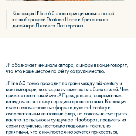
Коллекция JP line 6.0 стала принципиально новой
коллаборацией Dantone Home и британского
дизайнера Джеймса Паттерсона.
JP обозначает инициалы автора, а цифры в конце говорят,
что это наше шестое по счёту сотрудничество.
JP line 6.0 тонко проходит по грани между mid-century и
контемпорари, воплощая лучшие черты обоих стилей. Чем
примечателен такой микс? Прежде всего, современным
взглядом на эстетику середины прошлого века. Коллекция
имеет незамысловатые формы в духе mid-century и
очаровательный винтажный флёр, но совсем не смотрится,
как что-то пыльное и сундучное. Наоборот, предметы из
серии получились настолько гладкими и тактильно
приятными, что к ним постоянно хочется прикасаться,