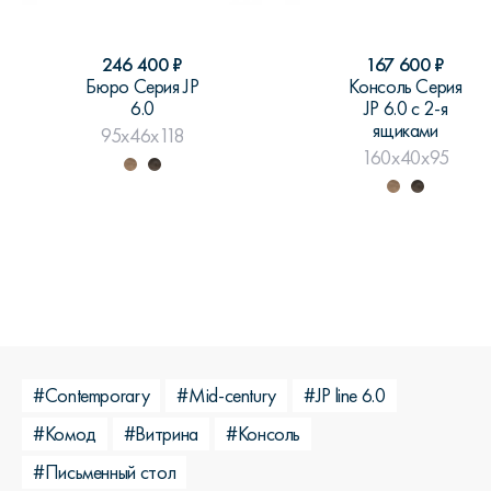
246 400
₽
167 600
₽
Бюро Серия JP
Консоль Серия
6.0
JP 6.0 с 2-я
ящиками
95x46x118
160x40x95
#Contemporary
#Mid-century
#JP line 6.0
#Комод
#Витрина
#Консоль
#Письменный стол