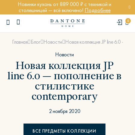
Новинки кухонь от 889 000 ₽ с техникой и
столешницей — всё включено!
Подробнее
0
Новая коллекция JP line 6.0 — по
Главная
Блог
Новости
Новости
Новая коллекция JP
line 6.0 — пополнение в
ПОПУЛЯРНЫЕ ЗАПРОСЫ
стилистике
Диван Марсель
contemporary
Кресло Энди
Кровать Ньюбери
2 ноября 2020
Стул Престон
Textures
ВСЕ ПРЕДМЕТЫ КОЛЛЕКЦИИ