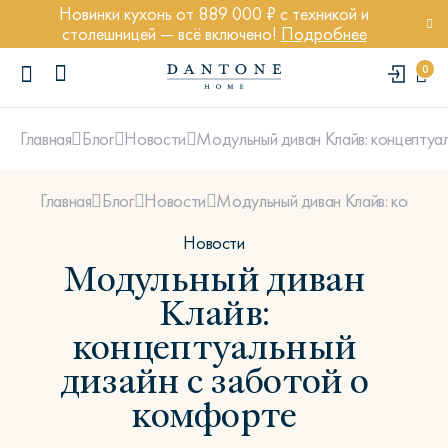
Новинки кухонь от 889 000 ₽ с техникой и
столешницей — всё включено!
Подробнее
0
Модульный диван Клайв: концептуа
Главная
Блог
Новости
Модульный диван Клайв: концепт
Главная
Блог
Новости
Новости
Модульный диван
ПОПУЛЯРНЫЕ ЗАПРОСЫ
Диван Марсель
Клайв:
Кресло Энди
концептуальный
Кровать Ньюбери
дизайн с заботой о
Стул Престон
комфорте
Textures