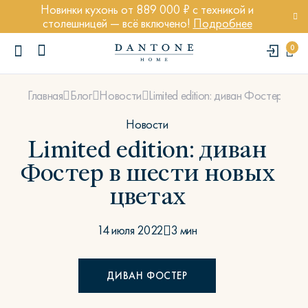
Новинки кухонь от 889 000 ₽ с техникой и
столешницей — всё включено!
Подробнее
0
Limited edition: диван Фостер в ш
Главная
Блог
Новости
Новости
Limited edition: диван
Фостер в шести новых
ПОПУЛЯРНЫЕ ЗАПРОСЫ
цветах
Диван Марсель
Кресло Энди
14 июля 2022
3 мин
Кровать Ньюбери
Стул Престон
ДИВАН ФОСТЕР
Textures