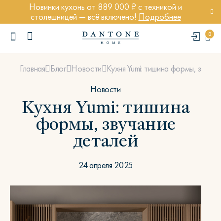
Новинки кухонь от 889 000 ₽ с техникой и
столешницей — всё включено!
Подробнее
0
Кухня Yumi: тишина формы, звучан
Главная
Блог
Новости
Новости
Кухня Yumi: тишина
формы, звучание
ПОПУЛЯРНЫЕ ЗАПРОСЫ
деталей
Диван Марсель
Кресло Энди
24 апреля 2025
Кровать Ньюбери
Стул Престон
Textures