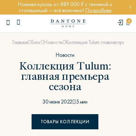
Новинки кухонь от 889 000 ₽ с техникой и
столешницей — всё включено!
Подробнее
0
Коллекция Tulum: главная премьер
Главная
Блог
Новости
Новости
Коллекция Tulum:
главная премьера
ПОПУЛЯРНЫЕ ЗАПРОСЫ
сезона
Диван Марсель
Кресло Энди
30 июня 2022
5 мин
Кровать Ньюбери
Стул Престон
ТОВАРЫ КОЛЛЕКЦИИ
Textures