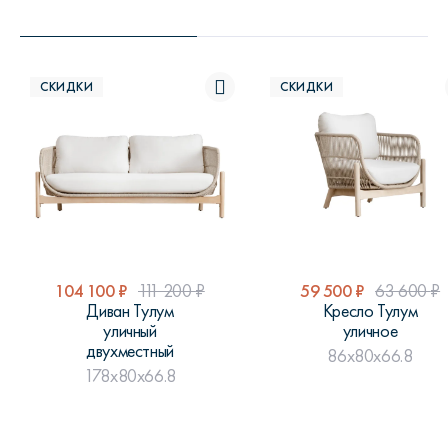
СКИДКИ
СКИДКИ
104 100
₽
111 200
₽
59 500
₽
63 600
₽
Диван Тулум
Кресло Тулум
уличный
уличное
двухместный
86x80x66.8
178x80x66.8