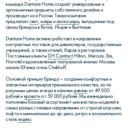
команда Dantone Home создаёт универсальные и
эргономичные предметы собственного дизайна и
производит их в России. Также компания
предлагает
свет
,
ковры
и
аксессуары
, выпущенные под
своим брендом в Китае, Индии и Вьетнаме.
Dantone Home активно работает в направлении
контрактных поставок для девелоперов, государственных
учреждений, а также отелей, баров и ресторанов.
Постоянные клиенты
DH Contract
: Hilton, Mercure, Ibis,
Novotel и вдохновлённый театральной жизнью Москвы
начала XX века отель Chekhoff.
Основной принцип бренда – создание комфортных и
элегантных интерьеров премиального качества, но по
разумным ценам: всегда в наличии
диваны
от 49 000
рублей и
кровати
от 59 000 рублей. Мы еженедельно
пополняем базовый ассортимент множеством моделей в
самых разных стилевых направлениях от строгой классики,
лофта и минимализма до ар-деко, ретро и колониального
стиля.
яндекс