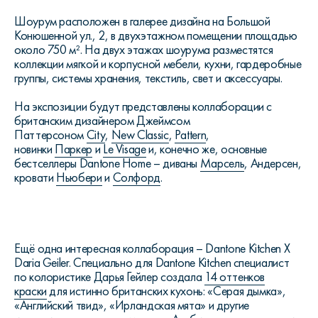
Шоурум расположен в галерее дизайна на Большой
Конюшенной ул., 2, в двухэтажном помещении площадью
около 750 м². На двух этажах шоурума разместятся
коллекции мягкой и корпусной мебели, кухни, гардеробные
группы, системы хранения, текстиль, свет и аксессуары.
На экспозиции будут представлены коллаборации с
британским дизайнером Джеймсом
Паттерсоном
Сity
,
New Classic
,
Pattern
,
новинки
Паркер
и
Le Visage
и, конечно же, основные
бестселлеры Dantone Home – диваны
Марсель
, Андерсен,
кровати
Ньюбери
и
Солфорд
.
Ещё одна интересная коллаборация – Dantone Kitchen X
Daria Geiler. Специально для Dantone Kitchen специалист
по колористике Дарья Гейлер создала
14 оттенков
краски
для истинно британских кухонь: «Серая дымка»,
«Английский твид», «Ирландская мята» и другие