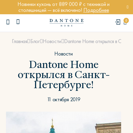
Новинки кухонь от 889 000 ₽ с техникой и
столешницей — всё включено!
Подробнее
0
Dantone Home открылся в Санкт
Главная
Блог
Новости
Новости
Dantone Home
открылся в Санкт-
ПОПУЛЯРНЫЕ ЗАПРОСЫ
Петербурге!
Диван Марсель
Кресло Энди
11 октября 2019
Кровать Ньюбери
Стул Престон
Textures