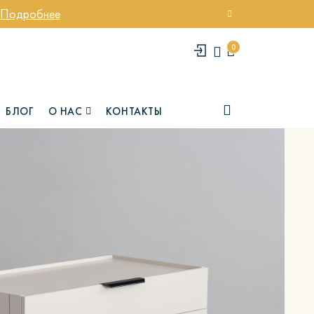
Подробнее
0
БЛОГ
О НАС
КОНТАКТЫ
елси
Юми