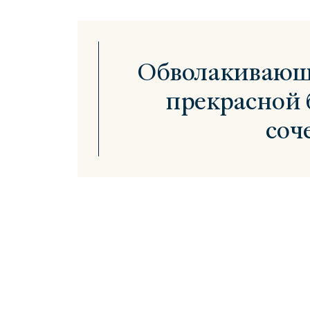
Обволакивающи
прекрасной 
соч