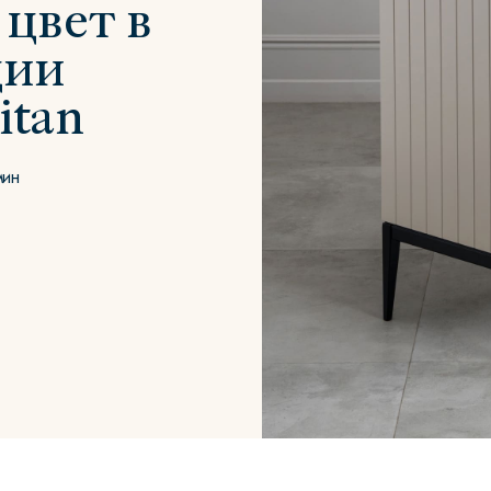
 цвет в
ции
itan
Сити
Джей
Б
мин
Тауэр
Брутал
Б