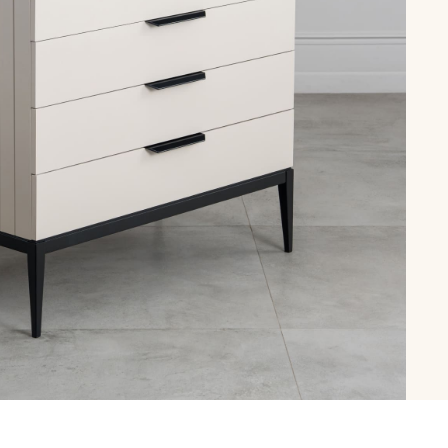
рутал22
Аптаун
эйсик
№1