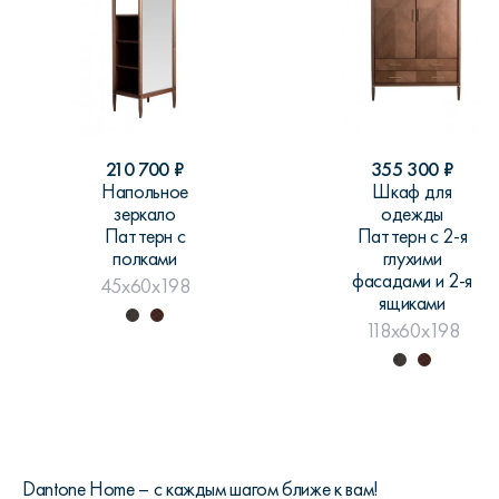
210 700
₽
355 300
₽
Напольное
Шкаф для
зеркало
одежды
Паттерн с
Паттерн с 2-я
полками
глухими
фасадами и 2-я
45x60x198
ящиками
118x60x198
Dantone Home – c каждым шагом ближе к вам!