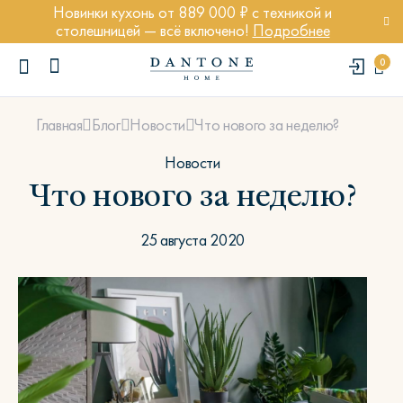
Новинки кухонь от 889 000 ₽ с техникой и
столешницей — всё включено!
Подробнее
0
Что нового за неделю?
Главная
Блог
Новости
Новости
Что нового за неделю?
ПОПУЛЯРНЫЕ ЗАПРОСЫ
25 августа 2020
Диван Марсель
Кресло Энди
Кровать Ньюбери
Стул Престон
Textures