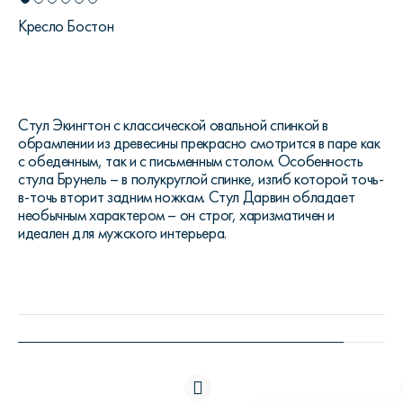
Кресло Бостон
Стул Экингтон с классической овальной спинкой в
обрамлении из древесины прекрасно смотрится в паре как
с обеденным, так и с письменным столом. Особенность
стула Брунель – в полукруглой спинке, изгиб которой точь-
в-точь вторит задним ножкам. Стул Дарвин обладает
необычным характером – он строг, харизматичен и
идеален для мужского интерьера.