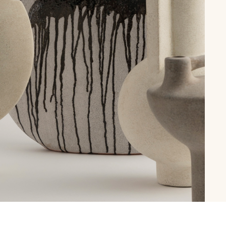
рутал22
Аптаун
эйсик
№1