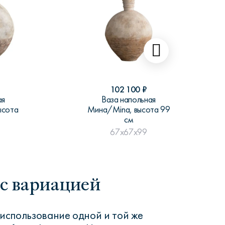
102 100
₽
ая
Ваза напольная
ысота
Мина/Mina, высота 99
см
67x67x99
с вариацией
использование одной и той же