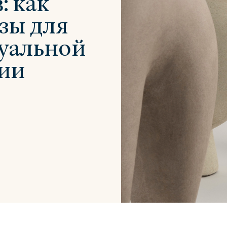
: как
азы для
зуальной
ии
Сити
Джей
Б
Тауэр
Брутал
Б