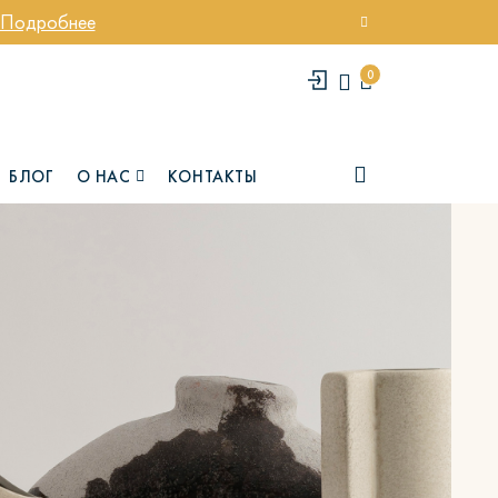
Подробнее
0
БЛОГ
О НАС
КОНТАКТЫ
елси
Юми