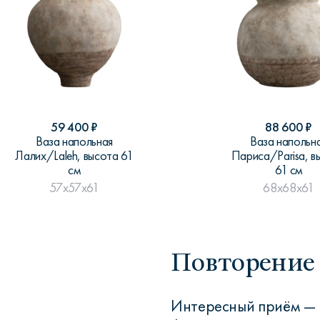
59 400
₽
88 600
₽
Ваза напольная
Ваза напольн
Лалих/Laleh, высота 61
Париса/Parisa, в
см
61 см
57x57x61
68x68x61
Повторение 
Интересный приём — 