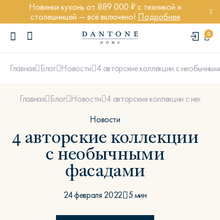
Новинки кухонь от 889 000 ₽ с техникой и
столешницей — всё включено!
Подробнее
0
4 авторские коллекции с необычны
Главная
Блог
Новости
4 авторские коллекции с необыч
Главная
Блог
Новости
Новости
4 авторские коллекции
ПОПУЛЯРНЫЕ ЗАПРОСЫ
Диван Марсель
с необычными
Кресло Энди
фасадами
Кровать Ньюбери
Стул Престон
24 февраля 2022
5 мин
Textures