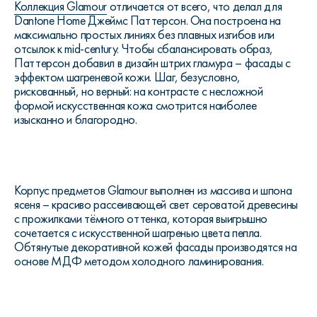
Коллекция Glamour
отличается от всего, что делал для
Dantone Home Джеймс Паттерсон. Она построена на
максимально простых линиях без плавных изгибов или
отсылок к mid-century. Чтобы сбалансировать образ,
Паттерсон добавил в дизайн штрих гламура – фасады с
эффектом шагреневой кожи. Шаг, безусловно,
рискованный, но верный: на контрасте с несложной
формой искусственная кожа смотрится наиболее
изысканно и благородно.
Корпус предметов Glamour выполнен из массива и шпона
ясеня – красиво рассеивающей свет сероватой древесины
с прожилками тёмного оттенка, которая выигрышно
сочетается с искусственной шагренью цвета пепла.
Обтянутые декоративной кожей фасады производятся на
основе МДФ методом холодного ламинирования.