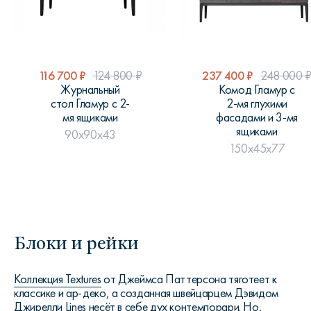
116 700
₽
124 800
₽
237 400
₽
248 000
Журнальный
Комод Гламур с
стол Гламур с 2-
2-мя глухими
мя ящиками
фасадами и 3-мя
ящиками
90x90x43
150x45x77
Блоки и рейки
Коллекция Textures
от Джеймса Паттерсона тяготеет к
классике и ар-деко, а созданная швейцарцем Дэвидом
Джирелли
Lines
несёт в себе дух контемпорари. Но,