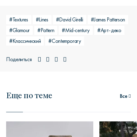
#Textures
#Lines
#David Girelli
#James Patterson
#Glamour
#Pattern
#Mid-century
#Арт-деко
#Классический
#Contemporary
Поделиться
Еще по теме
Все