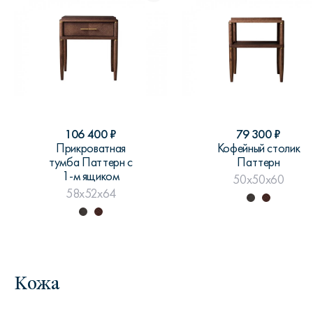
106 400
₽
79 300
₽
Прикроватная
Кофейный столик
тумба Паттерн с
Паттерн
1-м ящиком
50x50x60
58x52x64
Кожа