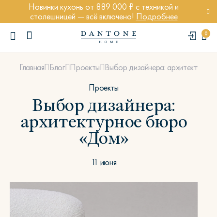
Новинки кухонь от 889 000 ₽ с техникой и
столешницей — всё включено!
Подробнее
0
Выбор дизайнера: архитектурно
Главная
Блог
Проекты
Проекты
Выбор дизайнера:
архитектурное бюро
ПОПУЛЯРНЫЕ ЗАПРОСЫ
«Дом»
Диван Марсель
Кресло Энди
11 июня
Кровать Ньюбери
Стул Престон
Textures