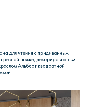
зона для чтения с придиванным
на резной ножке, декорированным
креслом Альберт квадратной
жкой.