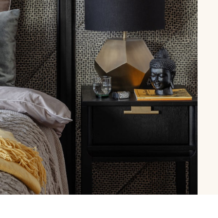
рутал22
Аптаун
эйсик
№1