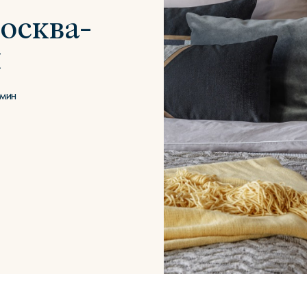
осква-
и
Сити
Джей
Б
 мин
Тауэр
Брутал
Б