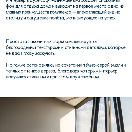
Интерьер в духе софт-минимализма создаёт спокойный
фон для отдыха дома и выводит на первое место одно из
главных преимуществ комплекса — впечатляющий вид на
столицу и ощущение полёта, мотивирующее на успех
Простота лаконичных форм компенсируется
благородными текстурами и стильными деталями, которые
не дают глазу заскучать.
По гамме остановились на сочетании тёмно-серой эмали и
тёплых оттенков дерева, благодаря которым интерьер
получился стильным и при этом дружелюбным.