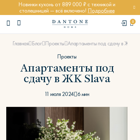
Новинки кухонь от 889 000 ₽ с техникой и
столешницей — всё включено!
Подробнее
0
Апартаменты под сдачу в ЖК Sla
Главная
Блог
Проекты
Проекты
Апартаменты под
сдачу в ЖК Slava
ПОПУЛЯРНЫЕ ЗАПРОСЫ
Диван Марсель
11 июля 2024
6 мин
Кресло Энди
Кровать Ньюбери
Стул Престон
Textures