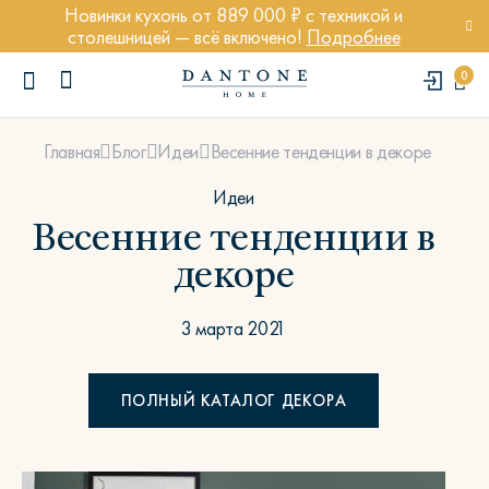
Новинки кухонь от 889 000 ₽ с техникой и
столешницей — всё включено!
Подробнее
0
Весенние тенденции в декоре
Главная
Блог
Идеи
Идеи
Весенние тенденции в
декоре
ПОПУЛЯРНЫЕ ЗАПРОСЫ
Диван Марсель
3 марта 2021
Кресло Энди
Кровать Ньюбери
ПОЛНЫЙ КАТАЛОГ ДЕКОРА
Стул Престон
Textures