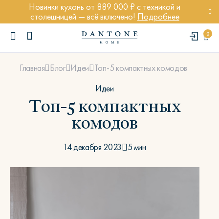
Новинки кухонь от 889 000 ₽ с техникой и
столешницей — всё включено!
Подробнее
0
Топ-5 компактных комодов
Главная
Блог
Идеи
Идеи
Топ-5 компактных
комодов
ПОПУЛЯРНЫЕ ЗАПРОСЫ
Диван Марсель
14 декабря 2023
5 мин
Кресло Энди
Кровать Ньюбери
Стул Престон
Textures