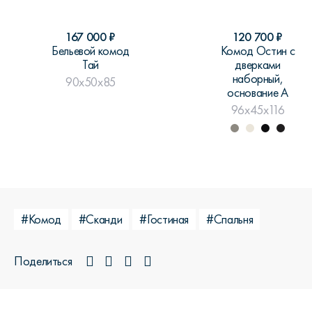
167 000
₽
120 700
₽
Бельевой комод
Комод Остин с
Тай
дверками
наборный,
90x50x85
основание А
96x45x116
#Комод
#Сканди
#Гостиная
#Спальня
Поделиться