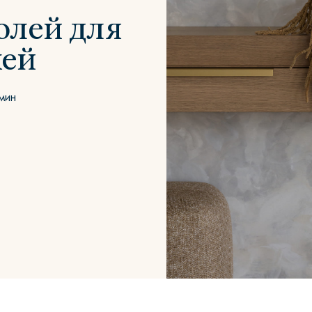
олей для
ей
Сити
Джей
Б
мин
Тауэр
Брутал
Б