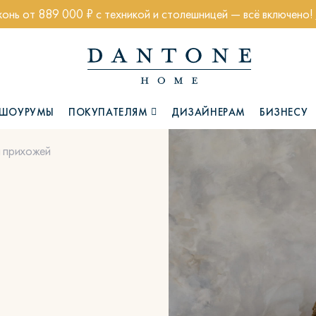
хонь от 889 000 ₽ с техникой и столешницей — всё включено!
ШОУРУМЫ
ПОКУПАТЕЛЯМ
ДИЗАЙНЕРАМ
БИЗНЕСУ
 прихожей
Коллекции
Глазго
Хэмптон
Ч