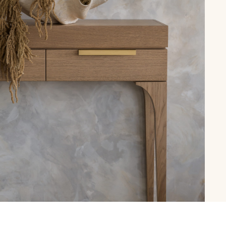
рутал22
Аптаун
эйсик
№1