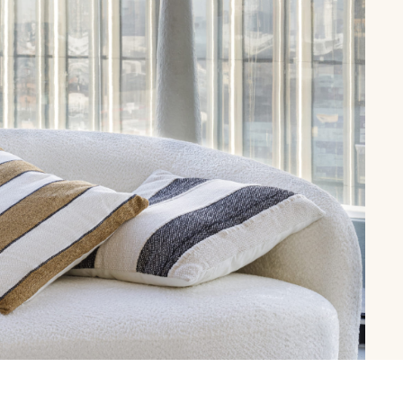
рутал22
Аптаун
эйсик
№1