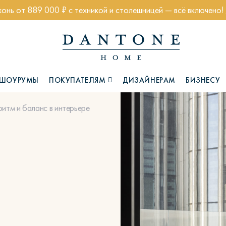
хонь от 889 000 ₽ с техникой и столешницей — всё включено!
ШОУРУМЫ
ПОКУПАТЕЛЯМ
ДИЗАЙНЕРАМ
БИЗНЕСУ
итм и баланс в интерьере
Коллекции
Глазго
Хэмптон
Ч