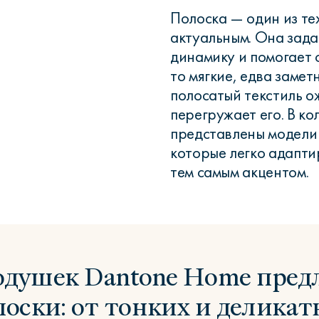
Полоска — один из тех
актуальным. Она зада
динамику и помогает 
то мягкие, едва замет
полосатый текстиль о
перегружает его. В к
представлены модели 
которые легко адапти
тем самым акцентом.
одушек Dantone Home предл
оски: от тонких и делика