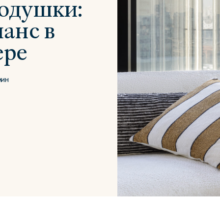
одушки:
анс в
ере
Сити
Джей
Б
мин
Тауэр
Брутал
Б