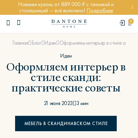
Новинки кухонь от 889 000 ₽ с техникой и
столешницей — всё включено!
Подробнее
0
Оформляем интерьер в стиле сканди:
Главная
Блог
Идеи
Идеи
Оформляем интерьер в
стиле сканди:
ПОПУЛЯРНЫЕ ЗАПРОСЫ
практические советы
Диван Марсель
Кресло Энди
21 июня 2023
3 мин
Кровать Ньюбери
Стул Престон
МЕБЕЛЬ В СКАНДИНАВСКОМ СТИЛЕ
Textures