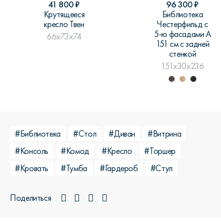
41 800
₽
96 300
₽
Крутящееся
Библиотека
кресло Твен
Честерфильд c
5-ю фасадами A
66x73x74
151 см с задней
стенкой
151x30x236
#Библиотека
#Стол
#Диван
#Витрина
#Консоль
#Комод
#Кресло
#Торшер
#Кровать
#Тумба
#Гардероб
#Стул
Поделиться