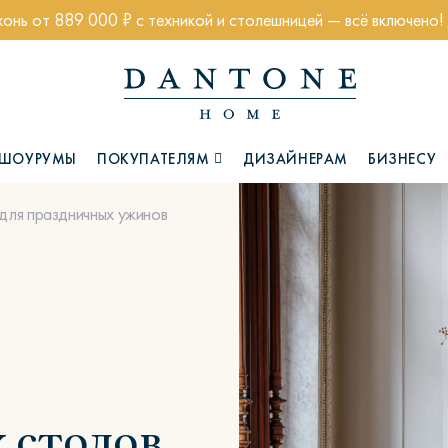
хонь от 889 000 ₽ с техникой и столешницей — всё включено!
ШОУРУМЫ
ПОКУПАТЕЛЯМ
ДИЗАЙНЕРАМ
БИЗНЕСУ
для праздничных ужинов
Коллекции
Глазго
Хэмптон
Ч
х столов