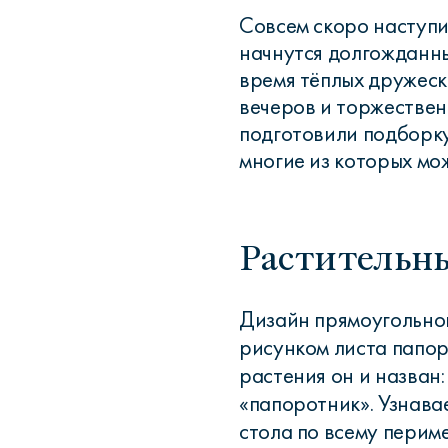
Совсем скоро наступи
начнутся долгожданны
время тёплых дружеск
вечеров и торжествен
подготовили подборку
многие из которых мо
Растительн
Дизайн прямоугольног
рисунком листа папор
растения он и назван:
«папоротник». Узнава
стола по всему периме