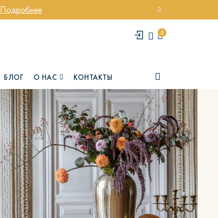
Подробнее
0
БЛОГ
О НАС
КОНТАКТЫ
елси
Юми