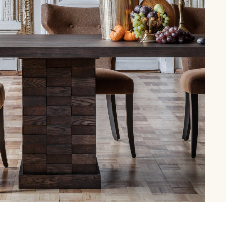
рутал22
Аптаун
эйсик
№1