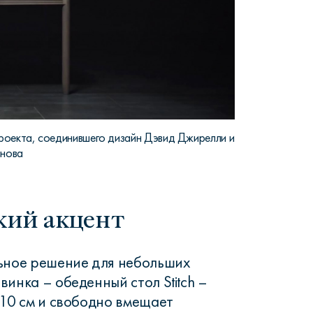
 проекта, соединившего дизайн Дэвид Джирелли и
инова
кий акцент
ьное решение для небольших
инка – обеденный стол Stitch –
110 см и свободно вмещает