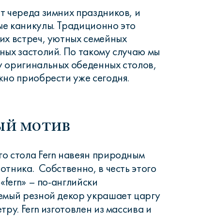
т череда зимних праздников, и
е каникулы. Традиционно это
их встреч, уютных семейных
ных застолий. По такому случаю мы
 оригинальных обеденных столов,
жно приобрести уже сегодня.
ый мотив
о стола Fern навеян природным
отника. Собственно, в честь этого
 «fern» – по-английски
емый резной декор украшает царгу
тру. Fern изготовлен из массива и