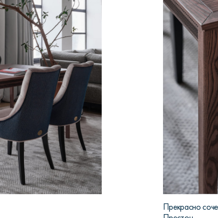
Прекрасно сочет
Престон