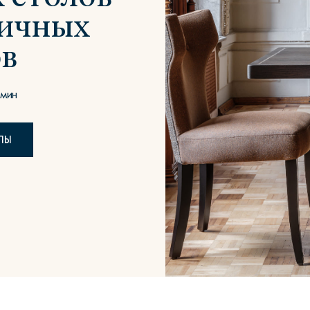
ничных
в
Сити
Джей
Б
 мин
ЛЫ
Тауэр
Брутал
Б