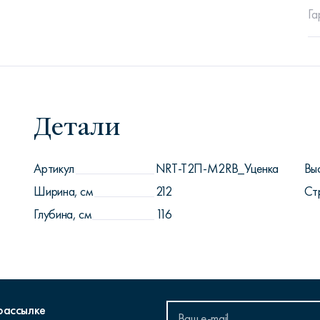
Га
Детали
Артикул
NRT-T2П-M2RB_Уценка
Вы
Ширина, см
212
Ст
Глубина, см
116
рассылке