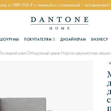
хонь от 889 000 ₽ с техникой и столешницей — всё включено!
ШОУРУМЫ
ПОКУПАТЕЛЯМ
ДИЗАЙНЕРАМ
БИЗНЕСУ
Модульный диван Нортон двухместная секция с
Последний шанс
Коллекции
Н
с
Глазго
Хэмптон
Ч