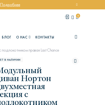
Подробнее
0
БЛОГ
О НАС
КОНТАКТЫ
 подлокотником правая Last Chance
ЕТ В НАЛИЧИИ
Модульный
диван Нортон
двухместная
екция с
елси
Юми
подлокотником