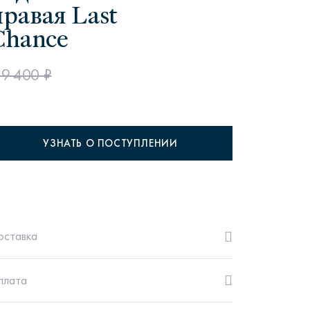
равая Last
Chance
19 400 ₽
рутал22
Аптаун
УЗНАТЬ О ПОСТУПЛЕНИИ
эйсик
№1
оставка
плата