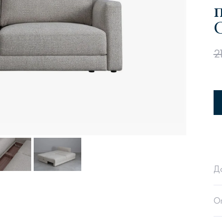
п
2
Сити
Джей
Б
Тауэр
Брутал
Б
Д
О