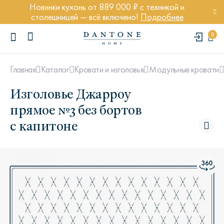
Новинки кухонь от 889 000 ₽ с техникой и
столешницей — всё включено!
Подробнее
0
Главная
Каталог
Кровати и изголовья
Модульные кровати
Изголовье Джарроу
прямое №3 без бортов
с капитоне
ПОПУЛЯРНЫЕ ЗАПРОСЫ
Диван Марсель
Кресло Энди
Кровать Ньюбери
Стул Престон
Textures