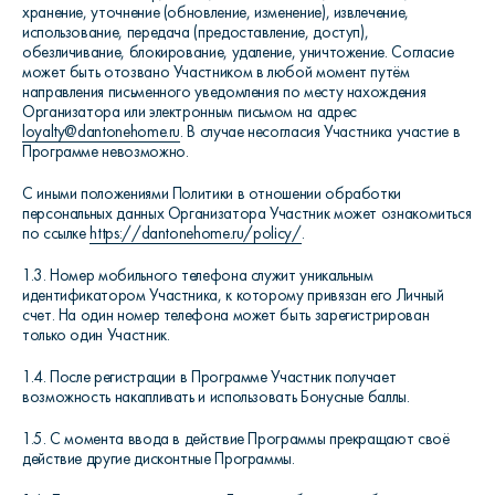
хранение, уточнение (обновление, изменение), извлечение,
использование, передача (предоставление, доступ),
обезличивание, блокирование, удаление, уничтожение. Согласие
может быть отозвано Участником в любой момент путём
направления письменного уведомления по месту нахождения
Организатора или электронным письмом на адрес
loyalty
@
dantonehome
.
ru
. В случае несогласия Участника участие в
Программе невозможно.
С иными положениями Политики в отношении обработки
персональных данных Организатора Участник может ознакомиться
по ссылке
https://dantonehome.ru/policy/
.
1.3. Номер мобильного телефона служит уникальным
идентификатором Участника, к которому привязан его Личный
счет. На один номер телефона может быть зарегистрирован
только один Участник.
1.4. После регистрации в Программе Участник получает
возможность накапливать и использовать Бонусные баллы.
1.5. С момента ввода в действие Программы прекращают своё
действие другие дисконтные Программы.