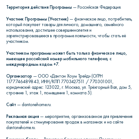
Территория действия Программы
— Российская Федерация.
Участник Программы (Участник)
— физическое лицо, потребитель,
который покупает товары для личного, домашнего, семейного
использования, достигшее совершеннолетия и
зарегистрировавшееся в программе лояльности, чтобы стать её
участником.
Участником программы может быть только физическое лицо,
имеющее российский номер мобильного телефона, с
международным кодом +7.
Организатор
— ООО «Дантон Хоум Трейд» (ОГРН
1177746489843, ИНН/КПП 7703427511 / 770301001,
юридический адрес: 123022, г. Москва, ул. Трёхгорный Вал, дом 5,
строение 1, этаж 1, помещение 1, комната 5).
Сайт
— dantonehome.ru.
Рекламная акция
— мероприятие, организованное для привлечения
покупателей и стимулирования продаж в магазинах и на сайте
dantonehome.ru.