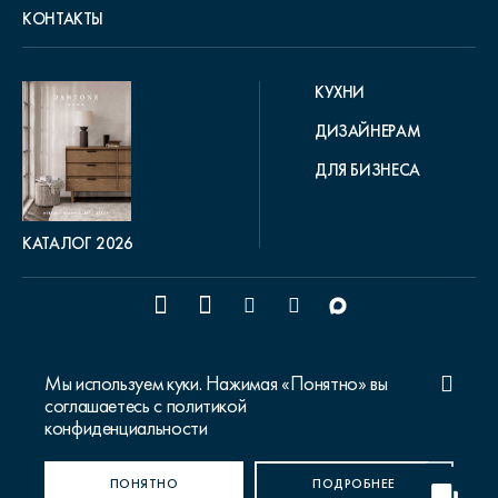
КОНТАКТЫ
КУХНИ
ДИЗАЙНЕРАМ
ДЛЯ БИЗНЕСА
КАТАЛОГ 2026
© 2015-2026 Dantone Home
Политика конфиденциальности
Мы используем куки. Нажимая «Понятно» вы
Карта сайта
соглашаетесь с политикой
конфиденциальности
Ваш город Москва?
ПОНЯТНО
ДА, ВЕРНО
НЕТ, ИЗМЕНИТЬ
ПОДРОБНЕЕ