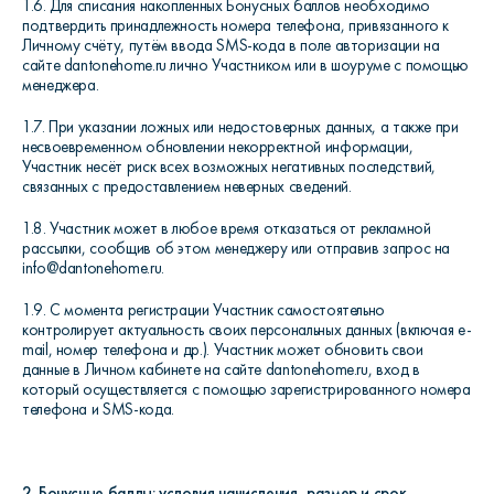
1.6. Для списания накопленных Бонусных баллов необходимо
подтвердить принадлежность номера телефона, привязанного к
Личному счёту, путём ввода SMS-кода в поле авторизации на
сайте dantonehome.ru лично Участником или в шоуруме с помощью
менеджера.
1.7. При указании ложных или недостоверных данных, а также при
несвоевременном обновлении некорректной информации,
Участник несёт риск всех возможных негативных последствий,
связанных с предоставлением неверных сведений.
1.8. Участник может в любое время отказаться от рекламной
рассылки, сообщив об этом менеджеру или отправив запрос на
info@dantonehome.ru.
1.9. С момента регистрации Участник самостоятельно
контролирует актуальность своих персональных данных (включая e-
mail, номер телефона и др.). Участник может обновить свои
данные в Личном кабинете на сайте dantonehome.ru, вход в
который осуществляется с помощью зарегистрированного номера
телефона и SMS-кода.
2. Бонусные баллы: условия начисления, размер и срок