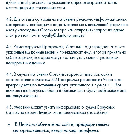
и/или e-mail-рассылки на указанный адрес электронной почты,
мессенджер или социальные сети.
4.2. Для отзыва согласия на получение рекламно-информационных
материалов необходимо подать заявление в письменной форме по
месту нахождения Организатора или отправить запрос на адрес
электронной почты
loyalty
@
dantonehome
.
ru
.
4.3. Регистрируясь в Программе, Участник подтверждает, что все
указанные им данные верны и принадлежат ему, и готов принять на
себя все риски, которые могут возникнуть в связи с указанием
некорректных данных.
4.4. В случае получения Организатором отзыва согласия в
соответствии с пунктом 4.2 Программы регистрация Участника
прекращается по истечении срока, указанного в пункте 4.1. Все
начисленные Бонусные баллы и бальный счёт будут заблокированы
или аннулированы.
4.5. Участник может узнать информацию о сумме Бонусных
баллов на своём Личном счете следующими способами:
В Личном кабинете на сайте, предварительно
авторизовавшись, введя номер телефона,