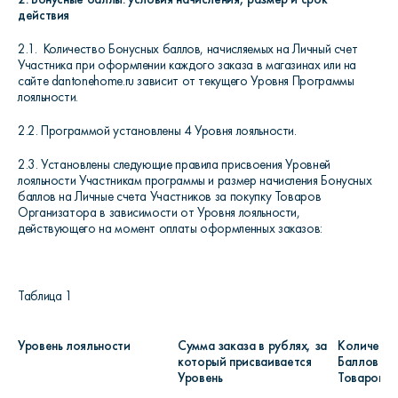
действия
2.1. Количество Бонусных баллов, начисляемых на Личный счет
Участника при оформлении каждого заказа в магазинах или на
сайте dantonehome.ru зависит от текущего Уровня Программы
лояльности.
2.2. Программой установлены 4 Уровня лояльности.
2.3. Установлены следующие правила присвоения Уровней
лояльности Участникам программы и размер начисления Бонусных
баллов на Личные счета Участников за покупку Товаров
Организатора в зависимости от Уровня лояльности,
действующего на момент оплаты оформленных заказов:
Таблица 1
Уровень
лояльности
Сумма заказа в рублях,
за
Количеств
который присваивается
Баллов
пр
Уровень
Товаров О