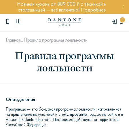
Новинки кухонь от 889 000 ₽ с техникой и
столешницей — всё включено!
Подробнее
0
Правила программы лояльности
Главная
Правила программы
лояльности
ПОПУЛЯРНЫЕ ЗАПРОСЫ
Диван Марсель
Кресло Энди
Определения
Кровать Ньюбери
Программа
— это бонусная программа лояльности, направленная
Стул Престон
на привлечение покупателей и стимулирование продаж на сайте и в
Textures
магазинах dantonehome.ru. Программа действует на территории
Российской Федерации.