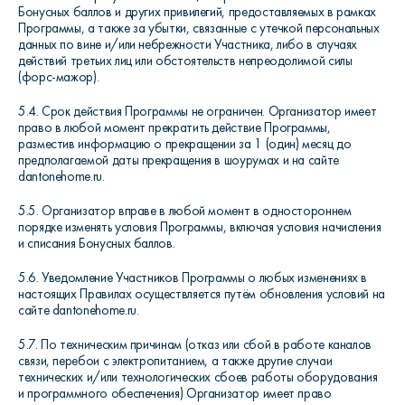
Бонусных баллов и других привилегий, предоставляемых в рамках
Программы, а также за убытки, связанные с утечкой персональных
данных по вине и/или небрежности Участника, либо в случаях
действий третьих лиц или обстоятельств непреодолимой силы
(форс-мажор).
5.4. Срок действия Программы не ограничен. Организатор имеет
право в любой момент прекратить действие Программы,
разместив информацию о прекращении за 1 (один) месяц до
предполагаемой даты прекращения в шоурумах и на сайте
dantonehome.ru.
5.5. Организатор вправе в любой момент в одностороннем
порядке изменять условия Программы, включая условия начисления
и списания Бонусных баллов.
5.6. Уведомление Участников Программы о любых изменениях в
настоящих Правилах осуществляется путём обновления условий на
сайте dantonehome.ru.
5.7. По техническим причинам (отказ или сбой в работе каналов
связи, перебои с электропитанием, а также другие случаи
технических и/или технологических сбоев работы оборудования
и программного обеспечения) Организатор имеет право