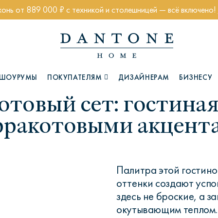
хонь от 889 000 ₽ с техникой и столешницей — всё включено!
ШОУРУМЫ
ПОКУПАТЕЛЯМ
ДИЗАЙНЕРАМ
БИЗНЕСУ
отовый сет: гостиная
рракотовыми акцент
Коллекции
Палитра этой гостино
оттенки создают усп
здесь не броские, а 
Глазго
Хэмптон
Ч
окутывающим теплом