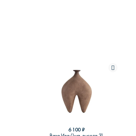
6 100
₽
Ваза Ива/Iwa, высота 31