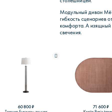
столешницей.
Модульный диван Мёр
гибкость сценариев о
комфорта. А изящный 
свечения.
60 800
₽
71 600
₽
Торшер Букингем темная
Ковёр Basic terra