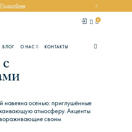
Подробнее
0
БЛОГ
О НАС
КОНТАКТЫ
 с
ами
й навеяна осенью: приглушённые
окаивающую атмосферу. Акценты
завораживающие своим
елси
Юми
.