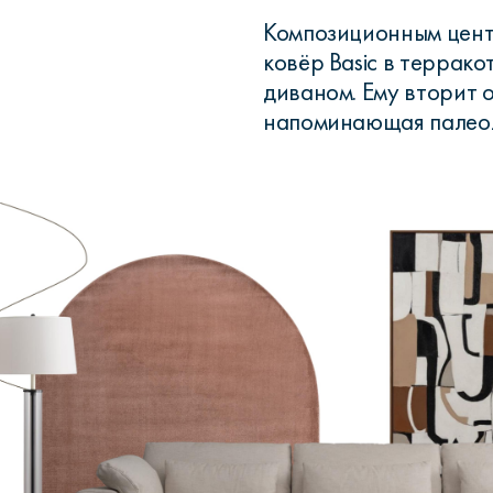
Композиционным цент
ковёр Basic в террак
диваном. Ему вторит 
напоминающая палеол
Сити
Джей
Б
Тауэр
Брутал
Б