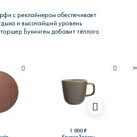
фи с реклайнером обеспечивает
тдыха и высочайший уровень
торшер Букингем добавит тёплого
Н
1 000
₽
cota
Кружка Хадсон