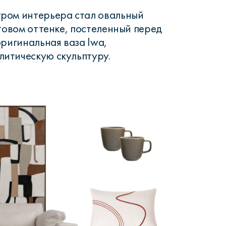
ром интерьера стал овальный
отовом оттенке, постеленный перед
оригинальная ваза Iwa,
итическую скульптуру.
рутал22
Аптаун
эйсик
№1