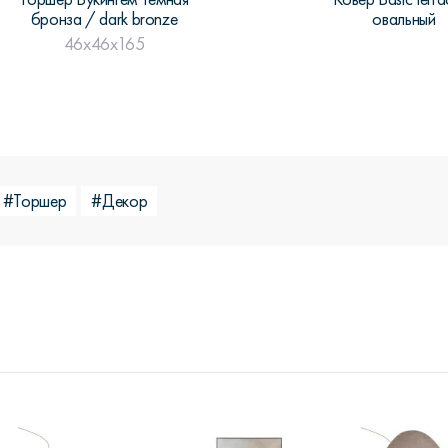
бронза / dark bronze
овальный
46x46x165
#Торшер
#Декор