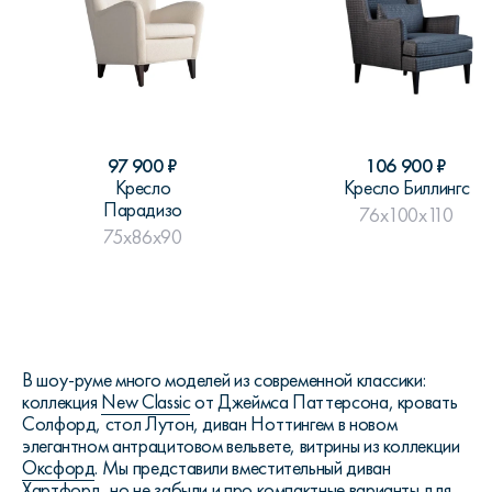
97 900
₽
106 900
₽
Кресло
Кресло Биллингс
Парадизо
76x100x110
75x86x90
В шоу-руме много моделей из современной классики:
коллекция
New Classic
от Джеймса Паттерсона, кровать
Солфорд, стол Лутон, диван Ноттингем в новом
элегантном антрацитовом вельвете, витрины из коллекции
Оксфорд
. Мы представили вместительный диван
Хартфорд, но не забыли и про компактные варианты для