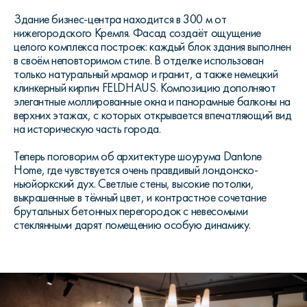
Здание бизнес-центра находится в 300 м от
нижегородского Кремля. Фасад создаёт ощущение
целого комплекса построек: каждый блок здания выполнен
в своём неповторимом стиле. В отделке использован
только натуральный мрамор и гранит, а также немецкий
клинкерный кирпич FELDHAUS. Композицию дополняют
элегантные моллированные окна и панорамные балконы на
верхних этажах, с которых открывается впечатляющий вид
на историческую часть города.
Теперь поговорим об архитектуре шоурума Dantone
Home, где чувствуется очень правдивый лондонско-
ньюйоркский дух. Светлые стены, высокие потолки,
выкрашенные в тёмный цвет, и контрастное сочетание
брутальных бетонных перегородок с невесомыми
стеклянными дарят помещению особую динамику.