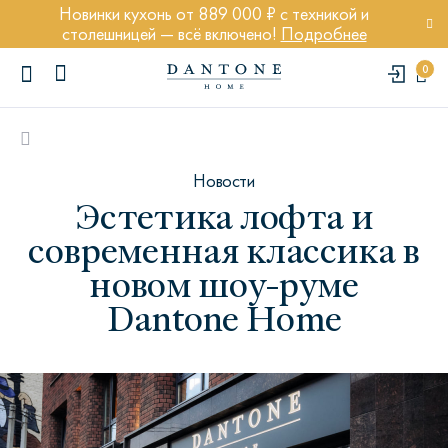
Новинки кухонь от 889 000 ₽ с техникой и
столешницей — всё включено!
Подробнее
0
Новости
Эстетика лофта и
современная классика в
ПОПУЛЯРНЫЕ ЗАПРОСЫ
новом шоу-руме
Диван Марсель
Dantone Home
Кресло Энди
Кровать Ньюбери
Стул Престон
Textures